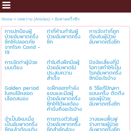
Home
>
บทความ (Articles)
>
อัมพาตครึ่งซีก
การปกป้องผู้
ท่าที่ห้ามทำในผู้
การจัดท่าที่ถูก
ป่วยอัมพาตครึ่ง
ป่วยอัมพาตครึ่ง
ต้องในผู้ป่วย
ซีกให้ปลอดภัย
ซีก
อัมพาตครึ่งซีก
จากโรค Covid -
19
การจัดท่าผู้ป่วย
ทำไมถึงฝึกมือผู้
ปัจจัยเสี่ยงที่มี
บนเตียง
ป่วยอัมพาตไม่
โอกาสทำให้เป็น
ประสบความ
โรคอัมพาตครึ่ง
สำเร็จ
ซีกมีอะไรบ้าง
Golden period
จะฝึกออกกำลัง
6 วิธีแก้ปัญหา
ในคนไข้หลอด
แขนและมือผู้
แขนเกร็ง ติดตึง
เลือดสมอง
ป่วยอัมพาตครึ่ง
ของผู้ป่วย
ซีกให้ได้ผลต้อง
อัมพาตครึ่งซีก
คำนึงถึงอะไรบ้าง
จำเป็นไหมเมื่อ
การทรงตัวในผู้
วางแผนฟื้นฟู
เป็นอัมพาตครึ่ง
ป่วยอัมพาตครึ่ง
ร่างกายผู้ป่วย
ซีกแล้วต้องเดิน
ซีกสำคัญไฉน
อัมพาตครึ่งซีก