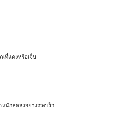
วณที่แดงหรือเจ็บ
้ำหนักลดลงอย่างรวดเร็ว