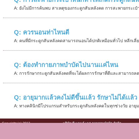
A: ยังไม่มีการค้นพบ สาเหตุของกระดูกสันหลังคด การสะพายกระเป๋าหน
Q: ควรนอนท่าไหนดี
A: คนที่มีกระดูกสันหลังคดสามารถนอนได้ปกติเหมือนทั่วไป หลีกเลี่
Q: ต้องทำกายภาพบำบัดไปนานเเค่ไหน
A: การรักษากระดูกสันหลังคดที่จะได้ผลการรักษาที่ดีและสามารถลดการห
Q: อายุมากเเล้วคงไม่ดีขึ้นเเล้ว รักษาไม่ได้เเล้ว
A: ทางคลินิกมีโปรแกรมสำหรับกระดูกสันหลังคดในทุกช่วงวัย อายุมากแล
Copyright (c) 2013
บริษัท ที แอนด์ เอส กายภาพบำบัด จำกัด
712/1 ซอยรัชดานิเวศน์ 24 ถนนประชาอุทิศ
สามเสนนอก ห้วยขวาง กรุงเทพฯ 10310