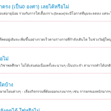
รง (เป็น0 องศา) เลยได้หรือไม่
ั้งแต่อายุน้อย ร่วมกับการใส่เสื้อเกราะ(brace)จะมีโอกาสที่มุมจะลดลง แต่
ร
่คดอยู่เดิมจะเพิ่มขึ้นอย่างรวดเร็วตามร่างกายที่กำลังเติบโต ในช่วงวัยผู้ใหญ
อไม่
ียนวิชาพลศึกษา ไม่ได้เล่นต่อเนื่องครั้งละนานๆ เป็นประจำ สามารถทำได้ป
ใดบ้าง
ีฬาผาดโผนต่างๆ - เลี่ยงกิจกรรมที่ต้องออกแรงมากๆ เช่น การยกของหนักมา
ังคดได้ ใช่หรือไม่